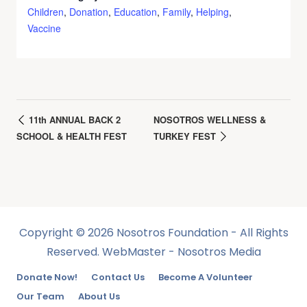
Children
,
Donation
,
Education
,
Family
,
Helping
,
Vaccine
11th ANNUAL BACK 2
NOSOTROS WELLNESS &
SCHOOL & HEALTH FEST
TURKEY FEST
Copyright © 2026 Nosotros Foundation - All Rights
Reserved. WebMaster - Nosotros Media
Donate Now!
Contact Us
Become A Volunteer
Our Team
About Us